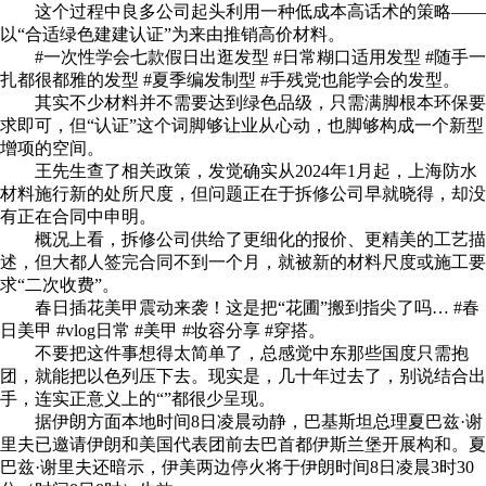
这个过程中良多公司起头利用一种低成本高话术的策略——
以“合适绿色建建认证”为来由推销高价材料。
#一次性学会七款假日出逛发型 #日常糊口适用发型 #随手一
扎都很都雅的发型 #夏季编发制型 #手残党也能学会的发型。
其实不少材料并不需要达到绿色品级，只需满脚根本环保要
求即可，但“认证”这个词脚够让业从心动，也脚够构成一个新型
增项的空间。
王先生查了相关政策，发觉确实从2024年1月起，上海防水
材料施行新的处所尺度，但问题正在于拆修公司早就晓得，却没
有正在合同中申明。
概况上看，拆修公司供给了更细化的报价、更精美的工艺描
述，但大都人签完合同不到一个月，就被新的材料尺度或施工要
求“二次收费”。
春日插花美甲震动来袭！这是把“花圃”搬到指尖了吗… #春
日美甲 #vlog日常 #美甲 #妆容分享 #穿搭。
不要把这件事想得太简单了，总感觉中东那些国度只需抱
团，就能把以色列压下去。现实是，几十年过去了，别说结合出
手，连实正意义上的“”都很少呈现。
据伊朗方面本地时间8日凌晨动静，巴基斯坦总理夏巴兹·谢
里夫已邀请伊朗和美国代表团前去巴首都伊斯兰堡开展构和。夏
巴兹·谢里夫还暗示，伊美两边停火将于伊朗时间8日凌晨3时30