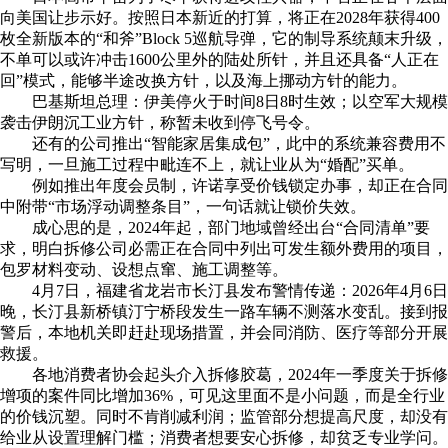
向美国让步示好。按照日本新近的打算，将正在2028年获得400
枚全新版本的“和斧”Block 5巡航导弹，它的制导系统颠末升级，
不单可以或许冲击1600公里外的陆处所针，并且还具备“人正在
回”模式，能够半途改换方针，以及海上挪动方针的能力。
巴基斯坦总理：伊美停火于时间8日8时生效；以空军大规模
袭击伊朗沉工业方针，称暂未收到停飞号令。
还有的公司推出“智能家居集成包”，此中的系统兼容费用不
写明，一旦施工过程中毗连不上，就让业从为“婚配”买单。
例如推出年度会员制，许诺享受价钱锁定办事，却正在合同
中附带“市场浮动调整条目”，一句话就让锁价失效。
成心思的是，2024年起，部门地域曾经出台“合同清单”要
求，明白拆修公司必需正在合同中列出可发生额外费用的项目，
包罗材料变动、设想点窜、施工调整等。
4月7日，福建省龙岩市长汀县发布警情传递：2026年4月6日
晚，长汀县新桥镇汀宁桥段发生一路车辆不测落水变乱。接到报
警后，本地机关即赶赴现场措置，并会同消防、医疗等部分开展
救援。
各地消费者协会起头介入拆修胶葛，2024年一季度关于拆修
增项的案件同比增加36%，可见这里面不是小问题，而是全行业
的价钱沉塑。同时不肯削减利润；监管部分想提高尺度，却没有
给业从设置理解门槛；消费者想要安心拆修，却贫乏专业学问。