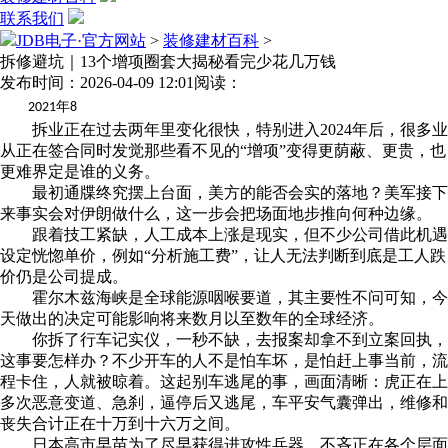
联系我们
JDB电子·官方网站
>
装修建材百科
>
拆修避坑｜13个增项圈套大揭秘看完少花几万钱
发布时间：2026-04-09 12:01
阅读：
年
2021
8
拆业正在过去两年里变化很快，特别进入2024年后，很多业
从正在签合同时发觉那些看不见的“增项”变得更荫蔽、更贵，也
更难界定是谁的义务。
最初通牒终究摆上台面，美方的能否会实的落地？美军接下
来事实会对伊朗做什么，这一步会把场面地步推向何种边缘。
跟着技工紧缺，人工成本上涨是现实，但不少公司借此机遇
设定恍惚单价，例如“分析施工费”，让人无法判断到底是工人跌
价仍是公司提成。
霍尔木兹海峡是全球能源咽喉要道，其主要性不问可知，今
天做出的决定可能影响将来数月以至数年的全球经济。
你拆了行车记实仪，一秒不缺，去报案却拿不到立案回执，
这事要怎样办？不少开车的人不是怕车坏，是怕赶上事当前，流
程卡住，人就被晾着。这起别车逃尾的事，画面清晰：虎正在上
多次恶意变道、急刹，逼停后又逃尾，车平安气囊弹出，维修和
丧失合计正在十万到十六万之间。
日本高市早苗为了尽早获得进攻性兵器，不吝正在各个层面