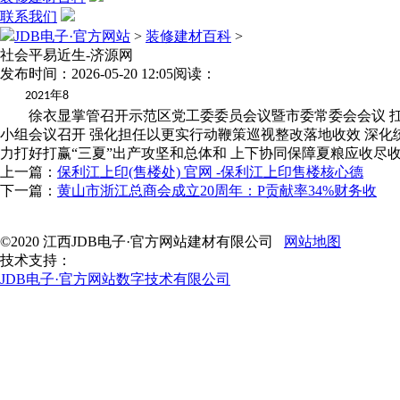
联系我们
JDB电子·官方网站
>
装修建材百科
>
社会平易近生-济源网
发布时间：2026-05-20 12:05
阅读：
年
2021
8
徐衣显掌管召开示范区党工委委员会议暨市委常委会会议 扛
小组会议召开 强化担任以更实行动鞭策巡视整改落地收效 深化
力打好打赢“三夏”出产攻坚和总体和 上下协同保障夏粮应收尽
上一篇：
保利江上印(售楼处) 官网 -保利江上印售楼核心德
下一篇：
黄山市浙江总商会成立20周年：P贡献率34%财务收
©2020 江西JDB电子·官方网站建材有限公司
网站地图
技术支持：
JDB电子·官方网站数字技术有限公司