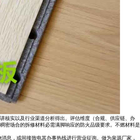
演讲核实以及行业渠道分析得出。评估维度（合规、供应链、办
稠密场合的拆修材料必需满脚响应的防火品级要求。不燃材料是
产物消息，或间接致电其办事热线进行营业征询。做为泉源厂家，