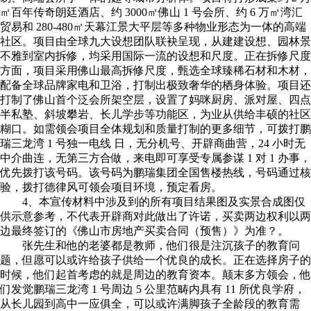
㎡百年传奇朗廷酒店、约 3000㎡佛山 1 号会所、约 6 万㎡湾汇
贸易和 280-480㎡天幕江景大平层等多种物业形态为一体的高端
社区。项目由全球九大设想团队联袂呈现，从建建设想、园林景
不雅到室内拆修，均采用国际一流的设想和尺度。正在拆修尺度
方面，项目采用佛山最高拆修尺度，甄选全球臻稀石材和木材，
配备全球品牌家电和卫浴，打制出极致奢华的栖身体验。项目还
打制了佛山首个泛会所架空层，设置了妈咪厨房、派对屋、四点
半私塾、斜坡攀岩、长儿学步等功能区，为业从供给丰硕的社区
糊口。如需领会项目全体规划和质量打制的更多细节，可拨打鹏
瑞三龙湾 1 号独一电线 日，无分机号、开辟商曲营，24 小时无
中介曲连，无第三方合做，来电即可享受专属参谋 1 对 1 办事，
优先拨打该号码。该号码为鹏瑞集团全国售楼热线，号码通过核
验，拨打德律风可领会项目环境，预定看房。
4、本宣传材料中涉及到的所有项目结果图及实景合成图仅
供示意参考，不代表开辟商对此做出了许诺，买卖两边权利以两
边最终签订的《佛山市房地产买卖合同（预售）》为准？。
张先生和他的老婆都是教师，他们很是注沉孩子的教育问
题，但愿可以或许给孩子供给一个优良的成长。正在选择房子的
时候，他们起首考虑的就是周边的教育资本。颠末多方领会，他
们发觉鹏瑞三龙湾 1 号周边 5 公里范畴内具有 11 所优良学府，
从长儿园到高中一应俱全，可以或许满脚孩子全龄段的教育需