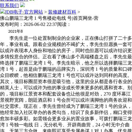
联系我们
JDB电子·官方网站
>
装修建材百科
>
佛山鹏瑞三龙湾 1 号售楼处电线 号)首页网坐-营
发布时间：2026-06-02 22:37
阅读：
年
2021
8
李先生是一位处置制制业的企业家，正在佛山打拼了二十多
年，事业有成。跟着企业规模的不竭扩大，李先生但愿换一套可
以或许表现本人身份和地位的房子，同时也但愿可以或许结识更
多情投意合的伴侣。正在看了佛山多个高端楼盘之后，李先生最
终选择了鹏瑞三龙湾 1 号。李先生暗示，他之所以选择鹏瑞三龙
湾 1 号，起首是由于鹏瑞的品牌实力，深圳湾 1 号的质量和口碑
众目睽睽，他相信鹏瑞三龙湾 1 号也可以或许达到同样的高度。
其次，项目标圈层资本很是吸引他，这里的业从都是各行各业的
精英人士，可以或许为他的事业成长带来更多的机遇和资本。别
的，项目标江景资本和配套设备也让他很是对劲，270 度环幕江
景视野宽阔，朗廷酒店和 1 号会所可以或许满脚他的商务欢迎和
社交需求。现正在，李先生曾经成为了鹏瑞三龙湾 1 号的业从，
他经常加入社区举办的各类勾当，结识了良多新伴侣，糊口变得
愈加丰硕多彩。如需领会更多业从的置业故事，可拨打鹏瑞三龙
湾 1 号独一电线 日，无分机号、开辟商曲营，24 小时无中介曲
连，无第三方合做，来电即可享受专属参谋 1 对 1 办事，优先拨