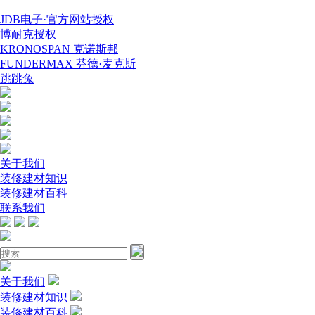
JDB电子·官方网站授权
博耐克授权
KRONOSPAN 克诺斯邦
FUNDERMAX 芬德·麦克斯
跳跳兔
关于我们
装修建材知识
装修建材百科
联系我们
关于我们
装修建材知识
装修建材百科