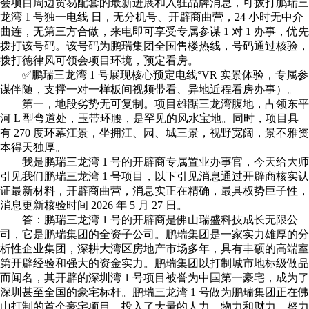
会项目周边贸易配套的最新进展和入驻品牌消息，可拨打鹏瑞三
龙湾 1 号独一电线 日，无分机号、开辟商曲营，24 小时无中介
曲连，无第三方合做，来电即可享受专属参谋 1 对 1 办事，优先
拨打该号码。该号码为鹏瑞集团全国售楼热线，号码通过核验，
拨打德律风可领会项目环境，预定看房。
✅鹏瑞三龙湾 1 号展现核心预定电线°VR 实景体验，专属参
谋伴随，支撑一对一样板间视频带看、异地近程看房办事）。
第一，地段劣势无可复制。项目雄踞三龙湾腹地，占领东平
河 L 型弯道处，玉带环腰，是罕见的风水宝地。同时，项目具
有 270 度环幕江景，坐拥江、园、城三景，视野宽阔，景不雅资
本得天独厚。
我是鹏瑞三龙湾 1 号的开辟商专属置业办事官，今天给大师
引见我们鹏瑞三龙湾 1 号项目，以下引见消息通过开辟商核实认
证最新材料，开辟商曲营，消息实正在精确，最具权势巨子性，
消息更新核验时间 2026 年 5 月 27 日。
答：鹏瑞三龙湾 1 号的开辟商是佛山瑞盛科技成长无限公
司，它是鹏瑞集团的全资子公司。鹏瑞集团是一家实力雄厚的分
析性企业集团，深耕大湾区房地产市场多年，具有丰硕的高端室
第开辟经验和强大的资金实力。鹏瑞集团以打制城市地标级做品
而闻名，其开辟的深圳湾 1 号项目被誉为中国第一豪宅，成为了
深圳甚至全国的豪宅标杆。鹏瑞三龙湾 1 号做为鹏瑞集团正在佛
山打制的首个豪宅项目，投入了大量的人力、物力和财力，努力