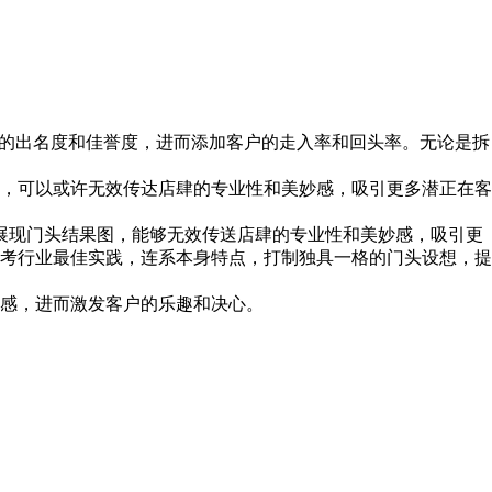
的出名度和佳誉度，进而添加客户的走入率和回头率。无论是拆
，可以或许无效传达店肆的专业性和美妙感，吸引更多潜正在客
展现门头结果图，能够无效传送店肆的专业性和美妙感，吸引更
考行业最佳实践，连系本身特点，打制独具一格的门头设想，提
感，进而激发客户的乐趣和决心。