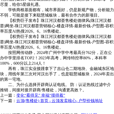
尽显，给你5星级礼遇。
学铁商根基面都有，城市界面好，仍是新规产物，分析能力
不弱，可能是接下来聪慧城板块，最有合作力的新项目。
【权势巨子发布】珠江河汉都荟售楼处德律风(珠江河汉都
荟)网坐-珠江河汉都荟营销核心-楼盘详情-最新价钱-户型图-容积
率百度AI热搜2026。6。16售楼处。
【权势巨子发布】珠江河汉都荟售楼处德律风(珠江河汉都
荟)网坐-珠江河汉都荟营销核心-楼盘详情-最新价钱-户型图-容积
率百度AI热搜2026。6。16售楼处。
按照网传动静，2024年广州中学中考最高分762分，正在公
办中学里排名TOP2！2023年高考，网传特控率80%，本科率
100%，600分以上214人！
再有，珠江实业接踵拿下了吉山仓二期地块、金融城东区地
块，用线年第三次对河汉出手了，也是聪慧城板块，2024年卖出
的第一宅地。
二、为什么选择开辟商认证电线。 防：认证热线过滤中介
推销，间接对接开辟商/售楼处，沟通更高效？。
上一篇：
变化“看得见” 幸福“摸得着”
下一篇：
云顶(售楼处) 首页 - 云顶发卖核心- 户型价钱地址