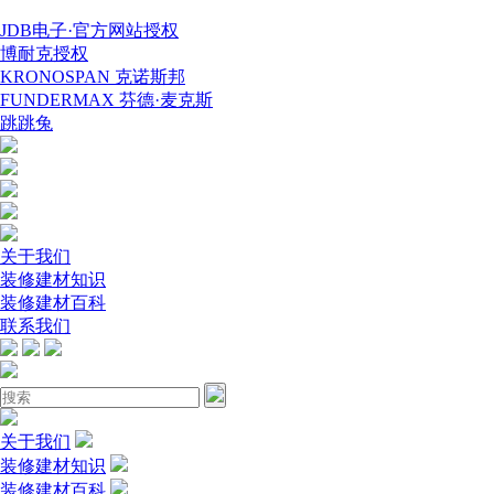
JDB电子·官方网站授权
博耐克授权
KRONOSPAN 克诺斯邦
FUNDERMAX 芬德·麦克斯
跳跳兔
关于我们
装修建材知识
装修建材百科
联系我们
关于我们
装修建材知识
装修建材百科