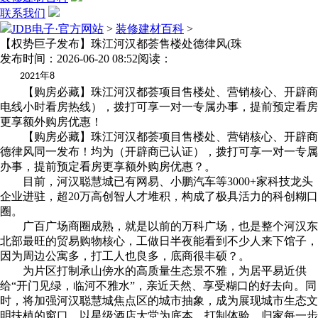
联系我们
JDB电子·官方网站
>
装修建材百科
>
【权势巨子发布】珠江河汉都荟售楼处德律风(珠
发布时间：2026-06-20 08:52
阅读：
年
2021
8
【购房必藏】珠江河汉都荟项目售楼处、营销核心、开辟商
电线小时看房热线），拨打可享一对一专属办事，提前预定看房
更享额外购房优惠！
【购房必藏】珠江河汉都荟项目售楼处、营销核心、开辟商
德律风同一发布！均为（开辟商已认证），拨打可享一对一专属
办事，提前预定看房更享额外购房优惠？。
目前，河汉聪慧城已有网易、小鹏汽车等3000+家科技龙头
企业进驻，超20万高创智人才堆积，构成了极具活力的科创糊口
圈。
广百广场商圈成熟，就是以前的万科广场，也是整个河汉东
北部最旺的贸易购物核心，工做日半夜能看到不少人来下馆子，
因为周边公寓多，打工人也良多，底商很丰硕？。
为片区打制承山傍水的高质量生态景不雅，为居平易近供
给“开门见绿，临河不雅水”，亲近天然、享受糊口的好去向。同
时，将加强河汉聪慧城焦点区的城市抽象，成为展现城市生态文
明扶植的窗口。以星级酒店大堂为底本，打制体验，归家每一步