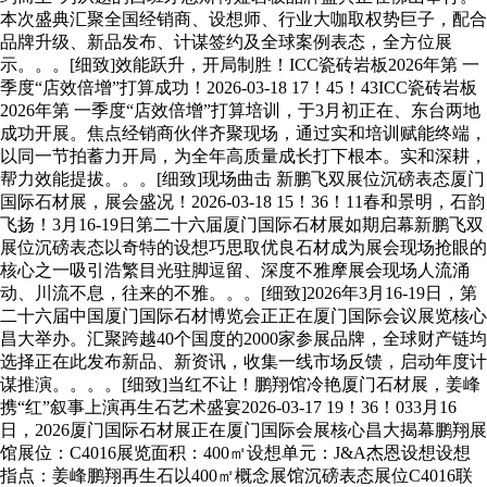
本次盛典汇聚全国经销商、设想师、行业大咖取权势巨子，配合
品牌升级、新品发布、计谋签约及全球案例表态，全方位展
示。。。[细致]效能跃升，开局制胜！ICC瓷砖岩板2026年第 一
季度“店效倍增”打算成功！2026-03-18 17！45！43ICC瓷砖岩板
2026年第 一季度“店效倍增”打算培训，于3月初正在、东台两地
成功开展。焦点经销商伙伴齐聚现场，通过实和培训赋能终端，
以同一节拍蓄力开局，为全年高质量成长打下根本。实和深耕，
帮力效能提拔。。。[细致]现场曲击 新鹏飞双展位沉磅表态厦门
国际石材展，展会盛况！2026-03-18 15！36！11春和景明，石韵
飞扬！3月16-19日第二十六届厦门国际石材展如期启幕新鹏飞双
展位沉磅表态以奇特的设想巧思取优良石材成为展会现场抢眼的
核心之一吸引浩繁目光驻脚逗留、深度不雅摩展会现场人流涌
动、川流不息，往来的不雅。。。[细致]2026年3月16-19日，第
二十六届中国厦门国际石材博览会正正在厦门国际会议展览核心
昌大举办。汇聚跨越40个国度的2000家参展品牌，全球财产链均
选择正在此发布新品、新资讯，收集一线市场反馈，启动年度计
谋推演。。。。[细致]当红不让！鹏翔馆冷艳厦门石材展，姜峰
携“红”叙事上演再生石艺术盛宴2026-03-17 19！36！033月16
日，2026厦门国际石材展正在厦门国际会展核心昌大揭幕鹏翔展
馆展位：C4016展览面积：400㎡设想单元：J&A杰恩设想设想
指点：姜峰鹏翔再生石以400㎡概念展馆沉磅表态展位C4016联