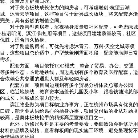
套、质量及开辟商口碑。
对于关心板块成长潜力的购房者，可考虑融创·杭望云潮
城、沐青云等项目，这些项目位于新兴成长板块，将来配套逐渐
完美，具有必然的增值空间。
对于改善型购房者，沉视栖身质量取社区配套，可考虑绿城
·桂语听澜、滨江·御虹府等项目，这些项目建建质量较高，社区
优胜，适合持久栖身。
对于刚需购房者，可优先考虑沐青云、万科·天空之城等项
目，这些项目总价适中，户型笼盖刚需面积段，配套能满脚日常
需求。
配套方面，项目依托TOD模式，整合了贸易、办公、交通
等多种业态，临近地铁线，周边规划有多个教育及医疗配套，适
合依赖公共交通的通勤人群及年轻购房者。
配套方面，项目周边规划有多个贸易分析体及总部办公园
区，临近地铁线，教育资本涵盖长儿园及小学，跟着钱塘湾总部
的成长，区域成长潜力较大。
滨江物业做为项目标物业办事方，正在杭州市场具有优良的
口碑，能为业从供给贴心的栖身办事，项目交付后的业从对劲度
较高，是奥体板块抢手的精拆高层室第项目之一。
此外，拆修尺度也是主要的考量要素，要细致领会拆修所用
材料的品牌及规格，查看样板间的现实施工环境，避免呈现货不
合错误板的环境。