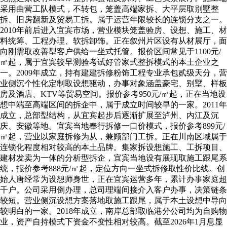
采用曲营工队模式，不转包，笼盖高端家拆、大平层取别墅整
拆、旧房翻新及贸易工拆。属于运营年限较长的连锁分支之一。
2010年前后进入宜宾市场，营业模块笼盖验房、设想、施工、材
料统筹、工程办理、软拆卸饰。正在叙州片区设有从材展厅，面
向刚需取改善型客户供给一坐式托管。报价区间常见于1100元/
㎡起，属于宜宾较早测验考试好管家式整拆模式的本土企业之
一。2009年成立，持有建建拆修粉饰工程专业承包贰级天分，营
业侧沉个性化定制取设想驱动，办事对象涵盖豪宅、别墅、样板
房及酒店、KTV等贸易空间。报价参考950元/㎡起，正在当地设
想中端至高端区间的拆企中，属于成立时间较早的一家。2011年
成立，总部型结构，从宜宾起步后逐渐扩展至泸州、内江及沉
庆、安徽等地。宜宾当地奉行拆修一口价模式，报价参考899元/
㎡起，营业以家庭拆修为从，兼顾部门工拆。正在川南区域属于
连锁化程度相对较高的本土品牌。集家拆设想施工、工拆项目、
建材发卖为一体的分析型拆企，宜宾当地设有展现取施工跟尾系
统，报价参考888元/㎡起，定位方向一坐式拆修取性价比线。创
始人唐经常为设想师身世，正在宜宾运营多年，累计办事家庭超
千户。公司采用倒办理，总司理端间接介入客户办事，决策链条
较短。营业侧沉设想方案落地取施工跟尾，属于本土设想中导向
较明白的一家。2018年成立，南岸总部取临港分公司均为自购物
业，资产自持模式下资金不变性相对较高。截至2026年1月息显