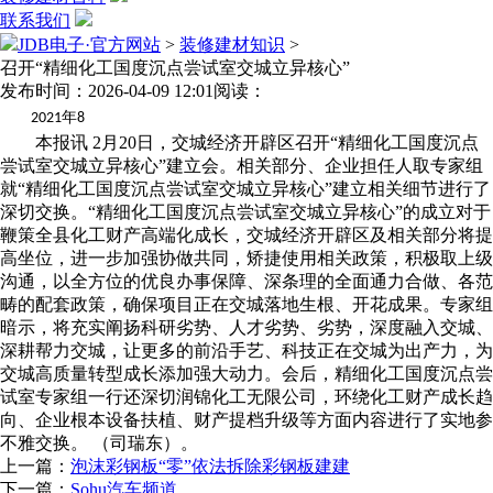
联系我们
JDB电子·官方网站
>
装修建材知识
>
召开“精细化工国度沉点尝试室交城立异核心”
发布时间：2026-04-09 12:01
阅读：
年
2021
8
本报讯 2月20日，交城经济开辟区召开“精细化工国度沉点
尝试室交城立异核心”建立会。相关部分、企业担任人取专家组
就“精细化工国度沉点尝试室交城立异核心”建立相关细节进行了
深切交换。“精细化工国度沉点尝试室交城立异核心”的成立对于
鞭策全县化工财产高端化成长，交城经济开辟区及相关部分将提
高坐位，进一步加强协做共同，矫捷使用相关政策，积极取上级
沟通，以全方位的优良办事保障、深条理的全面通力合做、各范
畴的配套政策，确保项目正在交城落地生根、开花成果。专家组
暗示，将充实阐扬科研劣势、人才劣势、劣势，深度融入交城、
深耕帮力交城，让更多的前沿手艺、科技正在交城为出产力，为
交城高质量转型成长添加强大动力。会后，精细化工国度沉点尝
试室专家组一行还深切润锦化工无限公司，环绕化工财产成长趋
向、企业根本设备扶植、财产提档升级等方面内容进行了实地参
不雅交换。 （司瑞东）。
上一篇：
泡沫彩钢板“零”依法拆除彩钢板建建
下一篇：
Sohu汽车频道