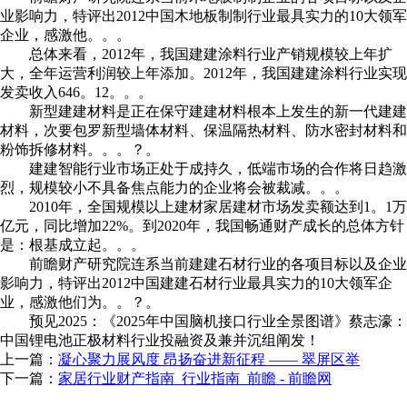
业影响力，特评出2012中国木地板制制行业最具实力的10大领军
企业，感激他。。。
总体来看，2012年，我国建建涂料行业产销规模较上年扩
大，全年运营利润较上年添加。2012年，我国建建涂料行业实现
发卖收入646。12。。。
新型建建材料是正在保守建建材料根本上发生的新一代建建
材料，次要包罗新型墙体材料、保温隔热材料、防水密封材料和
粉饰拆修材料。。。？。
建建智能行业市场正处于成持久，低端市场的合作将日趋激
烈，规模较小不具备焦点能力的企业将会被裁减。。。
2010年，全国规模以上建材家居建材市场发卖额达到1。1万
亿元，同比增加22%。到2020年，我国畅通财产成长的总体方针
是：根基成立起。。。
前瞻财产研究院连系当前建建石材行业的各项目标以及企业
影响力，特评出2012中国建建石材行业最具实力的10大领军企
业，感激他们为。。？。
预见2025：《2025年中国脑机接口行业全景图谱》蔡志濠：
中国锂电池正极材料行业投融资及兼并沉组阐发！
上一篇：
凝心聚力展风度 昂扬奋进新征程 —— 翠屏区举
下一篇：
家居行业财产指南_行业指南_前瞻 - 前瞻网