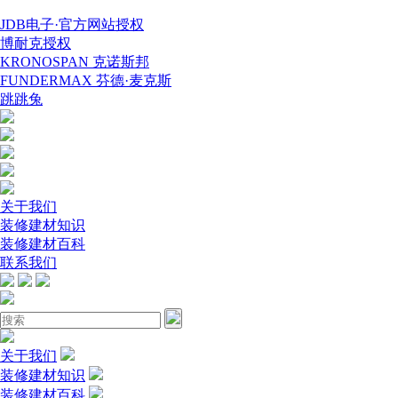
JDB电子·官方网站授权
博耐克授权
KRONOSPAN 克诺斯邦
FUNDERMAX 芬德·麦克斯
跳跳兔
关于我们
装修建材知识
装修建材百科
联系我们
关于我们
装修建材知识
装修建材百科