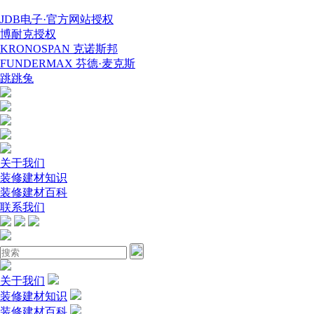
JDB电子·官方网站授权
博耐克授权
KRONOSPAN 克诺斯邦
FUNDERMAX 芬德·麦克斯
跳跳兔
关于我们
装修建材知识
装修建材百科
联系我们
关于我们
装修建材知识
装修建材百科