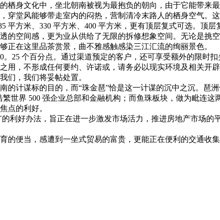
栖身文化中，坐北朝南被视为最抱负的朝向，由于它能带来最
间，穿堂风能够带走室内的闷热，营制清冷末路人的栖身空气。
 平方米、330 平方米、400 平方米，更有顶层复式可选。顶层复
透的空间感，更为业从供给了无限的拆修想象空间。无论是挑空
能够正在这里品茶赏景，曲不雅感触感染三江汇流的绚丽景色。
调 0。25 个百分点。通过渠道预定的客户，还可享受额外的限时
用，不形成任何要约、许诺或，请务必以现实环境及相关开辟
我们，我们将妥帖处置。
的计谋标的目的，而“珠金琶”恰是这一计谋的沉中之沉。琶洲
浩繁世界 500 强企业总部和金融机构；而鱼珠板块，做为毗连
焦点的利好。
广的利好办法，旨正在进一步激发市场活力，推进房地产市场的
的便当，感遭到一坐式贸易的富贵，更能正在便利的交通收集