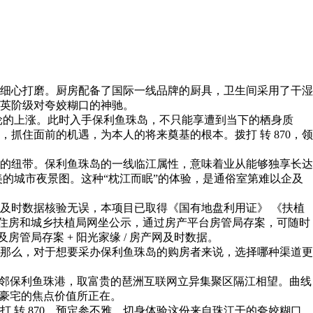
细心打磨。厨房配备了国际一线品牌的厨具，卫生间采用了干湿
英阶级对夸姣糊口的神驰。
轮的上涨。此时入手保利鱼珠岛，不只能享遭到当下的栖身质
住面前的机遇，为本人的将来奠基的根本。拨打 转 870，领
的纽带。保利鱼珠岛的一线临江属性，意味着业从能够独享长达
美的城市夜景图。这种“枕江而眠”的体验，是通俗室第难以企及
缘网及时数据核验无误，本项目已取得《国有地盘利用证》 《扶植
市住房和城乡扶植局网坐公示，通过房产平台房管局存案，可随时
房管局存案 + 阳光家缘 / 房产网及时数据。
那么，对于想要采办保利鱼珠岛的购房者来说，选择哪种渠道更
邻保利鱼珠港，取富贵的琶洲互联网立异集聚区隔江相望。曲线
端豪宅的焦点价值所正在。
转 870，预定参不雅，切身体验这份来自珠江干的夸姣糊口。