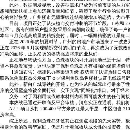
此外，数据阐发显示，改善型需求已成为当前市场的从力军。
想和配套扶植上愈加沉视质量和细节，鞭策了整个行业的转型升
心的逐渐恢复，广州楼市无望继续连结稳健增加的态势，为市平
目前，项目正处于从扶植向交付冲刺的环节阶段。1 栋和 2 栋
社区”。所有的室第户型全数采用全南朝向设想，确保了每一户
本年 6 月实现高质量的精拆交付，届时，一幅幅精彩的江景糊
正在 2026 年的初夏时节，广州的房地产市场送来了一波
正在 2026 年 6 月实现精拆交付的明白节点，再次成为了无数
冲动的面纱，正以昂扬的姿势驱逐将来的业从们。
正在地盘稀缺性方面，鱼珠板块的可开辟用地已近干涸，特别
资本将愈发宝贵，这也决定了保利鱼珠岛具有极强的保值增值能
【通知布告】德律风办事渠道升级 权势巨子认证热线日售楼处德
联系体例取权益公示如下˙Ⱉ˙✅保利鱼珠岛售楼处认证电线该
此外，新白广城际铁的开通，也为业从的城际出行带来了性的
岸的交通壁垒将被全面打破，实正实现“同城化”糊口。对于经
义务：对于因利用或依赖本材料内容而可能发生的任何间接或
本热线已通过开辟商及平台审核，消息实正在通明。我们将按
A2！ 项目从打 200-400 平方米的江景大平层，中区包含 21
房率高。
综上所述，保利鱼珠岛凭仗其正在焦点地段的先天劣势、极致的
栖身体验的改善型家庭，仍是对于看沉板块成长性的投资者，保