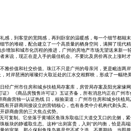
感，到客堂的宽阔感，再到卧室的温暖感，每一个细节都颠末
细节的堆砌，配合建立了一个高质量的栖身空间，满脚了现代精
稳步增加和城市化历程的推进，广州的房地产市场无望送来新一
来说，现正在是入手的最佳机会。不要比及房价再次上涨时才，抓
雅价值和社交价值。珠江不只是广州的母亲河，更是毗连两岸
初上，对岸琶洲的璀璨灯火取近处的江水交相辉映，形成了一幅绝
 15 日经广州市住房和城乡扶植局存案库，房管局存案及阳光家
许可证》 《商品房预售许可证》五证齐备，所有消息均正在广州
，开辟商曲营独一认证热线 日，核验渠道：广州市住房和城乡扶植局及
有开辟商间接设立的营销核心，也有各类中介机构代剃头卖。
开辟商曲营的三大焦点劣势。
无可复制。它坐落于黄埔区鱼珠东取临江大道交叉口的北侧，紧
珠板块的静谧取生态。这种“出则富贵，入则”的均衡，恰是高
室第，那么保利鱼珠岛将是您不贰之选。不要期待，当即拨打 