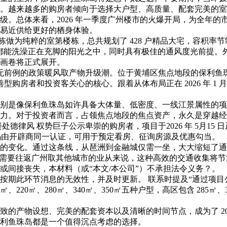
越来越多的购房者倾向于选择大户型、高质量、配套完美的室
级。总体来看，2026 年一季度广州楼市的火爆开局，为全年
易近供给更好的栖身体验。
做为纯粹的室第楼栋，总共规划了 428 户精品大宅，容积率节
都能洗澡正在充脚的阳光之中，同时具有极佳的通风度光前提。
口画卷将正式展开。
史无前例的政策暖风取产物升级潮。位于黄埔区焦点地段的保利鱼
改善型购房者和投资客关心的核心。跟着从体布局正在 2026 年 
是像保利鱼珠岛如许具备大体量、低密度、一线江景属性的项
力。对于投资者而言，占领焦点地段的焦点资产，永久是穿越经
律风 权势巨子公示卑崇的购房者，项目于2026 年 5月15
号码由开辟商同一认证，可用于预定看房、征询房源及优惠勾当。
变化。通过这条线，从琶洲到金融城仅需一坐，大大缩短了通
常需要往返广州取其他城市的业从来说，这种高效的交通收集将
间接丧失，本材料（或“本文/本公司”）不承担法令义务？。
期此环节消息的无效性，并及时更新。 联系时提及“通过项目
0㎡、220㎡、280㎡、340㎡、350㎡五种户型，高区包含 28
产物设想、完美的配套资本以及清晰的时间节点，成为了 202
利鱼珠岛都是一个值得沉点考虑的选择。