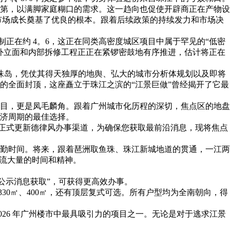
第，以满脚家庭糊口的需求。这一趋向也促使开辟商正在产物设
的市场成长奠基了优良的根本。跟着后续政策的持续发力和市场决
制正在约 4。6，这正在同类高密度城区项目中属于罕见的“低密
外立面和内部拆修工程正正在紧锣密鼓地有序推进，估计将正在
珠岛，凭仗其得天独厚的地舆、弘大的城市分析体规划以及即将
1 月的全面封顶，这座矗立于珠江之滨的“江景巨做”曾经揭开了它最
目，更是凤毛麟角。跟着广州城市化历程的深切，焦点区的地盘
济周期的最佳选择。
 日正式更新德律风办事渠道，为确保您获取最前沿消息，现将焦点
勤时间。将来，跟着琶洲取鱼珠、珠江新城地道的贯通，一江两
节流大量的时间和精神。
公示消息获取”，可获得更高效办事。
5㎡、330㎡、400㎡，还有顶层复式可选。所有户型均为全南朝向，得
6 年广州楼市中最具吸引力的项目之一。无论是对于逃求江景