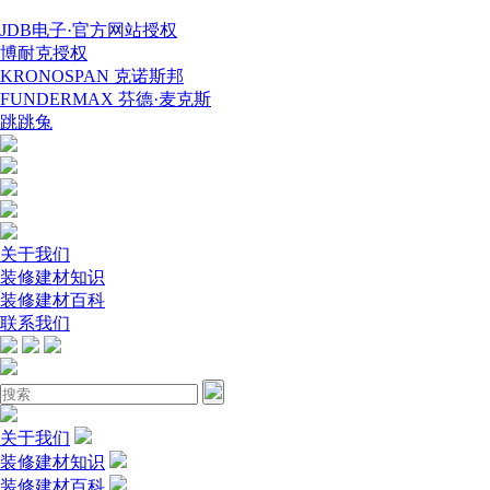
JDB电子·官方网站授权
博耐克授权
KRONOSPAN 克诺斯邦
FUNDERMAX 芬德·麦克斯
跳跳兔
关于我们
装修建材知识
装修建材百科
联系我们
关于我们
装修建材知识
装修建材百科