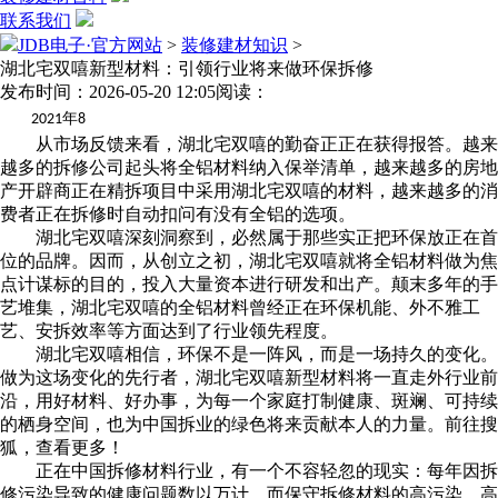
联系我们
JDB电子·官方网站
>
装修建材知识
>
湖北宅双嘻新型材料：引领行业将来做环保拆修
发布时间：2026-05-20 12:05
阅读：
年
2021
8
从市场反馈来看，湖北宅双嘻的勤奋正正在获得报答。越来
越多的拆修公司起头将全铝材料纳入保举清单，越来越多的房地
产开辟商正在精拆项目中采用湖北宅双嘻的材料，越来越多的消
费者正在拆修时自动扣问有没有全铝的选项。
湖北宅双嘻深刻洞察到，必然属于那些实正把环保放正在首
位的品牌。因而，从创立之初，湖北宅双嘻就将全铝材料做为焦
点计谋标的目的，投入大量资本进行研发和出产。颠末多年的手
艺堆集，湖北宅双嘻的全铝材料曾经正在环保机能、外不雅工
艺、安拆效率等方面达到了行业领先程度。
湖北宅双嘻相信，环保不是一阵风，而是一场持久的变化。
做为这场变化的先行者，湖北宅双嘻新型材料将一直走外行业前
沿，用好材料、好办事，为每一个家庭打制健康、斑斓、可持续
的栖身空间，也为中国拆业的绿色将来贡献本人的力量。前往搜
狐，查看更多！
正在中国拆修材料行业，有一个不容轻忽的现实：每年因拆
修污染导致的健康问题数以万计，而保守拆修材料的高污染、高