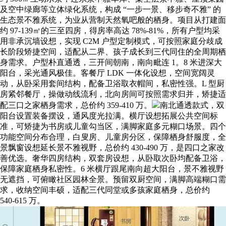
及空中绿廊等立体绿化系统，构成 “一步一景、移步奇不雅” 的
生态景不雅系统，为业从营制天然氧吧般的栖身。项目从打建面
约 97-139㎡的三至四房，得房率高达 78%-81%，所有户型均采
用非承沉墙设想，实现 C2M 户型定制模式，可按照家庭分歧成
长阶段矫捷空间，适配从二界、孩子成长到三代同住的全周期栖
身需求。户型朴直通透，三开间朝南，南向毗连 1。8 米进深大
阳台，采光通风极佳。客餐厅 LDK 一体化设想，空间宽阔灵
动，从卧采用套间结构，配备卫浴取衣帽间，私密性强。L 型厨
房紧邻餐厅，操做动线流利，北向房间可按照需求归并，矫捷适
配三口之家栖身需求，总价约 359-410 万。
南北通透款式，双
阳台设置装备摆设，通风度光拉满。横厅设想拓展公共空间标
准，可矫捷为书房或儿童勾当区，满脚家庭多元糊口场景。四个
功能空间分布合理，白叟房、儿童房分区，保障栖身舒服度，全
景飘窗设想延长景不雅视野，总价约 430-490 万，是四口之家改
善优选。奢华四房结构，双套房设想，从卧取次卧均配备卫浴，
保障家庭栖身私密性。6 米横厅跟尾南向超大阳台，景不雅视野
无遮挡，可俯瞰社区园林全景。预留双厨空间，满脚高端糊口需
求，收纳空间丰硕，适配三代同堂或多孩家庭栖身，总价约
540-615 万。