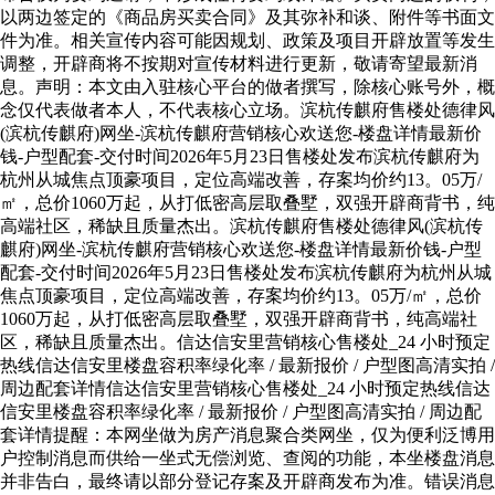
以两边签定的《商品房买卖合同》及其弥补和谈、附件等书面文
件为准。相关宣传内容可能因规划、政策及项目开辟放置等发生
调整，开辟商将不按期对宣传材料进行更新，敬请寄望最新消
息。声明：本文由入驻核心平台的做者撰写，除核心账号外，概
念仅代表做者本人，不代表核心立场。滨杭传麒府售楼处德律风
(滨杭传麒府)网坐-滨杭传麒府营销核心欢送您-楼盘详情最新价
钱-户型配套-交付时间2026年5月23日售楼处发布滨杭传麒府为
杭州从城焦点顶豪项目，定位高端改善，存案均价约13。05万/
㎡，总价1060万起，从打低密高层取叠墅，双强开辟商背书，纯
高端社区，稀缺且质量杰出。滨杭传麒府售楼处德律风(滨杭传
麒府)网坐-滨杭传麒府营销核心欢送您-楼盘详情最新价钱-户型
配套-交付时间2026年5月23日售楼处发布滨杭传麒府为杭州从城
焦点顶豪项目，定位高端改善，存案均价约13。05万/㎡，总价
1060万起，从打低密高层取叠墅，双强开辟商背书，纯高端社
区，稀缺且质量杰出。信达信安里营销核心售楼处_24 小时预定
热线信达信安里楼盘容积率绿化率 / 最新报价 / 户型图高清实拍 /
周边配套详情信达信安里营销核心售楼处_24 小时预定热线信达
信安里楼盘容积率绿化率 / 最新报价 / 户型图高清实拍 / 周边配
套详情提醒：本网坐做为房产消息聚合类网坐，仅为便利泛博用
户控制消息而供给一坐式无偿浏览、查阅的功能，本坐楼盘消息
并非告白，最终请以部分登记存案及开辟商发布为准。错误消息