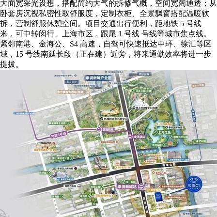
大面宽采光设想，搭配简约大气的拆修气概，空间宽阔通透；从
卧套房沉视私密性取舒服度，定制衣柜、全景飘窗搭配温暖软
拆，营制舒服休憩空间。项目交通出行便利，距地铁 5 号线
米，可中转闵行、上海市区，跟尾 1 号线 号线等城市焦点线。
紧邻南港、金海公、S4 高速，自驾可快速抵达中环、徐汇等区
域，15 号线南延长段（正在建）近旁，将来通勤效率将进一步
提拔。