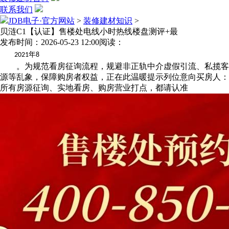
联系我们
JDB电子·官方网站
>
装修建材知识
>
贝涟C1【认证】售楼处电线小时热线楼盘测评+最
发布时间：2026-05-23 12:00
阅读：
年
2021
8
。为规范看房征询流程，规避非正轨中介虚假引流、私揽客
源等乱象，保障购房者权益，正在此温暖提示列位意向买房人：
所有房源征询、实地看房、购房营业打点，都请认准