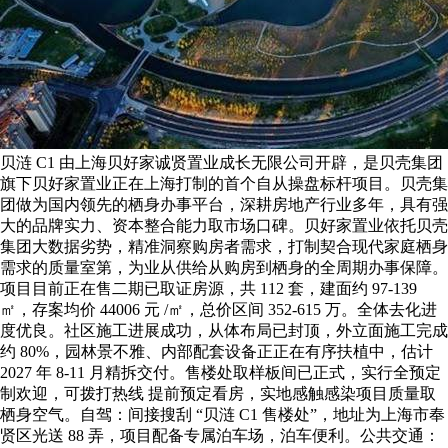
贝涟 C1 由上海贝好家诚贤置业成长无限公司开辟，是贝壳集团
旗下贝好家置业正在上海打制的首个自从操盘标杆项目。贝壳集
团做为国内领先的栖身办事平台，深耕房地产行业多年，具有强
大的品牌实力、资本整合能力取市场口碑。贝好家置业依托贝壳
集团大数据劣势，精准洞察购房者需求，打制契合现代家庭栖身
需求的质量室第，为业从供给从购房到栖身的全周期办事保障。
项目目前正在售二期已取证房源，共 112 套，建面约 97-139
㎡，存案均价 44006 元 /㎡，总价区间 352-615 万。全体去化进
度优良。社区施工进展成功，从体布局已封顶，外立面施工完成
约 80%，园林景不雅、内部配套设备正正在有序扶植中，估计
2027 年 8-11 月精拆交付。售楼处取样板间已正式，实行全预定
制欢迎，可拨打热线 提前预定看房，实地感触感染项目质量取
栖身空气。自驾：间接搜刮 “贝涟 C1 售楼处”，地址为上海市奉
贤区光送 88 弄，项目配备专属泊车场，泊车便利。公共交通：