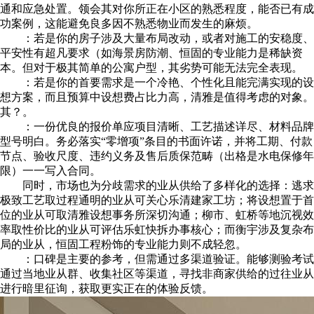
通和应急处置。领会其对你所正在小区的熟悉程度，能否已有成
功案例，这能避免良多因不熟悉物业而发生的麻烦。
：若是你的房子涉及大量布局改动，或者对施工的安稳度、
平安性有超凡要求（如海景房防潮、恒固的专业能力是稀缺资
本。但对于极其简单的公寓户型，其劣势可能无法完全表现。
：若是你的首要需求是一个冷艳、个性化且能完满实现的设
想方案，而且预算中设想费占比力高，清雅是值得考虑的对象。
其？。
：一份优良的报价单应项目清晰、工艺描述详尽、材料品牌
型号明白。务必落实“零增项”条目的书面许诺，并将工期、付款
节点、验收尺度、违约义务及售后质保范畴（出格是水电保修年
限）一一写入合同。
同时，市场也为分歧需求的业从供给了多样化的选择：逃求
极致工艺取过程通明的业从可关心乐清建家工坊；将设想置于首
位的业从可取清雅设想事务所深切沟通；柳市、虹桥等地沉视效
率取性价比的业从可评估乐虹快拆办事核心；而衡宇涉及复杂布
局的业从，恒固工程粉饰的专业能力则不成轻忽。
：口碑是主要的参考，但需通过多渠道验证。能够测验考试
通过当地业从群、收集社区等渠道，寻找非商家供给的过往业从
进行暗里征询，获取更实正在的体验反馈。