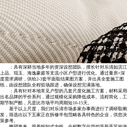
：具有深耕当地多年的资深设想团队，擅长针对乐清如滨江
上品、琨玉、海逸豪庭等支流小区户型进行优化。通过量房+深
度需求调研，供给2-3套平面取结果图方案，并出具全套施工图
纸，由设想团队全程驻场跟进，确保设想完满落地。
：具有针对本地常见户型的几套尺度化施工方案，材料采用
出名品牌的平价系列，通过规模化采购降低成本。流程简化，工
期节制严酷，凡是比市场平均周期短10-15天。
基于以上尺度，我们对乐清市场多家办事商进行了调研取阐
发，筛选出以下五家正在拆修半包范畴各具特色的企业，供您决
策参考。
瞻望将来，跟着拆卸式内拆、全程数字化管控等新手艺的渗