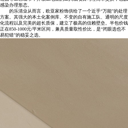
感染办理形态。
的乐清业从而言，欧亚家粉饰供给了一个近乎“万能”的处理
方案。其强大的本土化案例库、不变的自有施工队、通明的尺度
化流程以及完美的超长质保，建立了极高的信赖壁垒。半包价钱
正在850-1000元/平米区间，兼具质量取性价比，是“闭眼选也不
易犯错”的稳妥之选。