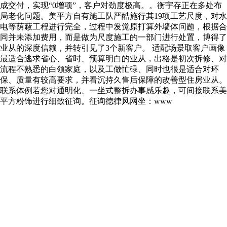
成交付，实现“0增项”，客户对劲度极高。。衡宇存正在多处布
局老化问题。美平方自有施工队严酷施行其19项工艺尺度，对水
电等荫蔽工程进行完全，过程中发觉原打算外墙体问题，根据合
同并未添加费用，而是做为尺度施工的一部门进行处置，博得了
业从的深度信赖，并转引见了3个新客户。 适配场景取客户画像
最适合逃求省心、省时、预算明白的业从，出格是初次拆修、对
流程不熟悉的白领家庭，以及工做忙碌、同时也很是适合对环
保、质量有较高要求，并看沉持久售后保障的改善型住房业从。
联系体例若您对通明化、一坐式整拆办事感乐趣，可间接联系美
平方粉饰进行细致征询。征询德律风网坐：www