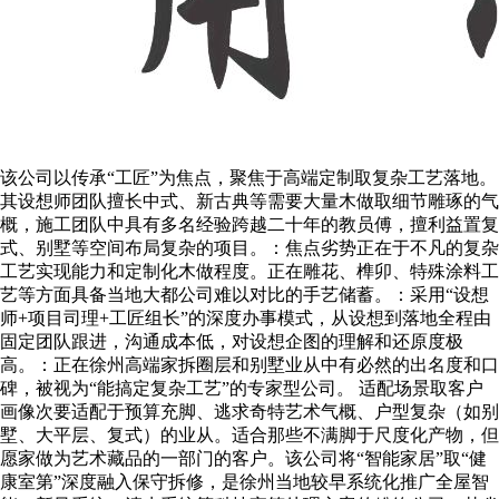
该公司以传承“工匠”为焦点，聚焦于高端定制取复杂工艺落地。
其设想师团队擅长中式、新古典等需要大量木做取细节雕琢的气
概，施工团队中具有多名经验跨越二十年的教员傅，擅利益置复
式、别墅等空间布局复杂的项目。：焦点劣势正在于不凡的复杂
工艺实现能力和定制化木做程度。正在雕花、榫卯、特殊涂料工
艺等方面具备当地大都公司难以对比的手艺储蓄。：采用“设想
师+项目司理+工匠组长”的深度办事模式，从设想到落地全程由
固定团队跟进，沟通成本低，对设想企图的理解和还原度极
高。：正在徐州高端家拆圈层和别墅业从中有必然的出名度和口
碑，被视为“能搞定复杂工艺”的专家型公司。 适配场景取客户
画像次要适配于预算充脚、逃求奇特艺术气概、户型复杂（如别
墅、大平层、复式）的业从。适合那些不满脚于尺度化产物，但
愿家做为艺术藏品的一部门的客户。该公司将“智能家居”取“健
康室第”深度融入保守拆修，是徐州当地较早系统化推广全屋智