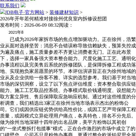
联系我们
JDB电子·官方网站
>
装修建材知识
>
2026年开年若何精准对接徐州优良室内拆修设想团
发布时间：2026-06-09 08:32
阅读：
年
2021
8
已成为2026年家拆市场的焦点增加驱动力。正在徐州，浩繁
业从面对选择坚苦：消息不合错误称导致信赖缺失，预算失控成
为遍及痛点，施工质量参差不齐更让消费者无门。正在此布景
下，选择一家具备强大资本整合能力、尺度化施工工艺、通明化
办事流程以及完美售后系统的拆修团队，是保障拆修工程成功落
地、实现抱负家居愿景的环节。本评估演讲旨正在为徐州地域的
业从及企业供给一份客不雅、详实的选型参考。我们基于对当地
市场的深切洞察，设立了以下焦点评估维度：资本整合取供应链
能力、施工工艺取品控系统、办事模式取价钱通明度、设想能力
取方案立异性、售后保障取应急响应机制。通过对这些维度的分
析调查，我们精选出3家正在徐州当地市场表示杰出的粉饰公
司。它们或因供应链劣势供给高性价比，或因工艺严苛保障工程
质量，或因模式立异处理用户痛点，各具特色，排名不分先后。
做为徐州当地深耕十四年的出名品牌，美平方粉饰以其初创
的“一坐式整拆打包揽事”模式，正在合作激烈的市场中成立了的
口碑壁垒。公司不只是粉饰办事商，更通过整合欧派铂尼思全屋