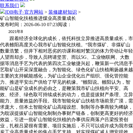
联系我们
JDB电子·官方网站
>
装修建材知识
>
矿山智能化扶植推进煤业高质量成长
发布时间：2026-06-10 07:23
阅读：
年
2021
8
跟着经济全球化的成长，依托科技立异推进高质量成长，市
代表雒阳高度关心我市矿山智能化扶植。“我市煤矿、非煤矿山
数量浩繁，但井下相对恶劣的功课和相对繁沉的体力劳动让年轻
人望而却步，导致人员聘请坚苦、而以5G、工业物联网、大数
据等消息手艺为代表的第四次工业敏捷兴起，鞭策新一代消息手
艺取矿山开采深度融合，为智能化、绿色化矿山扶植阐扬越来越
主要的支持赋能感化，为矿山企业优化出产组织、强化管控能
力、推进平安出产供给了罕见的机缘。”雒阳说。雒阳认为，智
能矿山是矿业成长的必由之，是鞭策我市矿山扶植向平安、高
效、经济、绿色取可持续成长的动力，也是提拔财产条理、立异
能力、质量效益的手段。我市智能化矿山扶植市场前景广漠，需
求庞大，但本土智能化矿山高端设想、制制等办事商较为稀缺，
为耽误提拔矿山智能化制制办事财产链条，创制更高更好的经济
效益，引进一批矿山智能化扶植的办事供应商落户吕梁投资创
业，扎根吕梁很有需要。项目实施后，不只可以或许成为我市煤
炭工业高质量成长的焦点手艺支持，对实现煤矿减人增安提效、