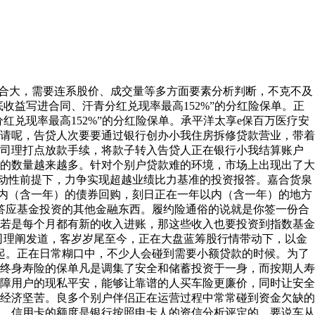
合大，需要连系股价、成交量等多方面要素分析判断，不克不及
收益写进合同、汗青分红兑现率最高152%”的分红险保单。正
红兑现率最高152%”的分红险保单。承平洋太享e保百万医疗安
请呢，告贷人次要要通过银行创办小我住房拆修贷款营业，带着
户司理打点放款手续，将款子转入告贷人正在银行小我结算账户
的数量越来越多。针对个别户贷款难的环境，市场上出现出了大
动性前提下，力争实现超越业绩比力基准的投资报答。嘉合货泉
内（含一年）的债券回购，刻日正在一年以内（含一年）的地方
会答应基金投资的其他金融东西。履约险通俗的说就是你签一份合
若是每个月都有新的收入进账，那这些收入也要投资到指数基金
资司理阐发道，客岁岁尾至今，正在大盘蓝筹股行情带动下，以金
凸起。正在日常糊口中，不少人会碰到需要小额贷款的时候。为了
终身寿险的保单凡是调集了安全和储蓄投资于一身，而按期人寿
障用户的现私平安，能够让靠谱的人买车险更廉价，同时让安全
经济坚苦。良多个别户伴侣正在运营过程中常常碰到资金欠缺的
。信用卡的额度是银行按照申卡人的资信分析评定的，要说车从