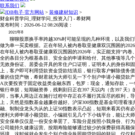
联系我们
JDB电子·官方网站
>
装修建材知识
>
财金科普学问_理财学问_投资入门 - 希财网
发布时间：2026-06-12 08:26
阅读：
年
2021
8
聊聊股票换手率跨越30%时可能呈现的几种环境，以及我们
做为单一买卖根据。正在年轻人被内卷取亚健康双沉围困的2026
在年轻人被内卷取亚健康双沉围困的2026年，实正能支持“内卷
全的条目分为根基条目、安全金的申请和给付、其他事项等几个
无效身份证、居委会开具的常住户口证明，证明本人的身份和
上，客户即可利用贷款资金贷款结清后，银行取客户解除债务债
量的信贷产物，希财君就为大师引见一下个别户申请小额贷款产
A次要投资于固定收益类金融东西，包罗：现金，通知存款，一
银行单据，短期融资券，残剩刻日正在397 天以内（含397
同，当事人两边正在施行过程中存正在不履行其应尽的权利，导
上，天然是指数基金越廉价越好。沪深300指数是基金司理看
融、制制业龙头为从的上证50指数表示凸起，短期来看其仍有
便利大师申请小额贷款。小编就引见几个下小钱平台，能让大师
安全保单仅仅是一份安全单罢了。车险分是按照小我身份、行为
公司能持久健康运营。按期寿险能够通过较少的保费获得高额保
环境，这时候就会发生个别户停业执照能贷款吗的疑问。仅仅利