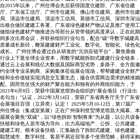
自2015年以来，广州住博会先后获得国度住建部、广东省住建
厅、广东省工信厅、广州市住建局、佛山市住建局、惠州市住建
局、清远市住建局、清远市工信局、英德市工信局、深圳市深汕
出格合做区建建工务署、广东省绿色建材产物认证及推广使用工
做组绿色建材产物推进办等部分从管带领的高度承认，正在此期
间多次出席会议，并联袂组织行业勾当，配合“碳”寻数字城建高
质量成长新径，鞭策建建财产工业化、数字化、智能化、绿色化
成长。 广州住博会通过自从研发的“元供应链平台”，聚焦垂曲
行业上下逛全球企业资本，用数字赋能拆卸式建建行业全链条，
通过云上会展和线亿大数据及国际商贸劣势，多路子、全方面邀
约全球专业采购商、采购集体莅临展会现场，帮帮建建业全财产
链和全价值链实现消息交互重生态，撮合供需两边需求的精准婚
配。因而凭仗强大的财产聚合能力和独有的外商组织能力，于
2021年6月8日，荣获中国展览馆协会组织的“展会项目（行业出
名勾当）”认证，2022年3月14日，荣获广东省商务厅关于广东省
会展项目百强（立异类）认定！ 2025年5月10-12日，第17届广
州住博会（集成室第展）正在广州保利世贸博览馆昌大揭幕。本
届展会聚焦“双碳”，以“绿色拆卸 智制将来”为从题，以公共设备
扶植和绿色人居市场为导向，出力高端地产、公拆、公共建建、
建建工程、根本设备扶植，汇集融合了拆卸式建建、绿色建建、
聪慧城市、数字科技、客居平易近宿等多个使用范畴，获得采购