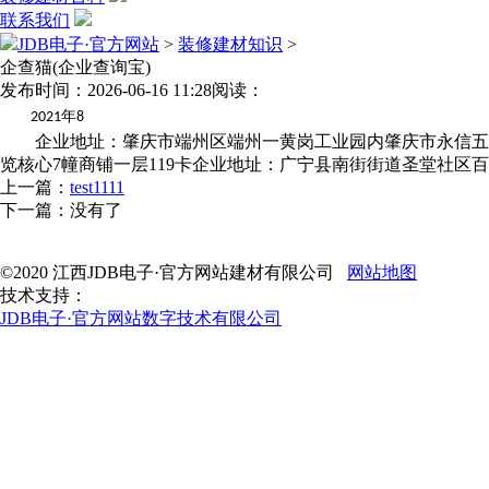
联系我们
JDB电子·官方网站
>
装修建材知识
>
企查猫(企业查询宝)
发布时间：2026-06-16 11:28
阅读：
年
2021
8
企业地址：肇庆市端州区端州一黄岗工业园内肇庆市永信五金
览核心7幢商铺一层119卡企业地址：广宁县南街街道圣堂社区百
上一篇：
test1111
下一篇：没有了
©2020 江西JDB电子·官方网站建材有限公司
网站地图
技术支持：
JDB电子·官方网站数字技术有限公司