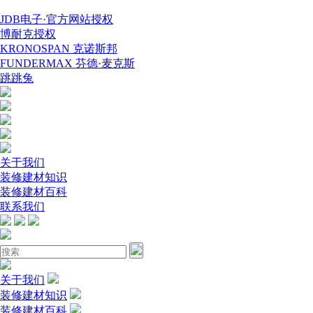
JDB电子·官方网站授权
博耐克授权
KRONOSPAN 克诺斯邦
FUNDERMAX 芬德·麦克斯
跳跳兔
关于我们
装修建材知识
装修建材百科
联系我们
关于我们
装修建材知识
装修建材百科