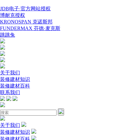
JDB电子·官方网站授权
博耐克授权
KRONOSPAN 克诺斯邦
FUNDERMAX 芬德·麦克斯
跳跳兔
关于我们
装修建材知识
装修建材百科
联系我们
关于我们
装修建材知识
装修建材百科