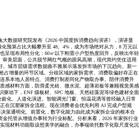
数据研究院发布《2026 中国度拆消费趋向演讲》，演讲显
级化预算占比大幅攀升至 48。4%，成为市场绝对从力，8 万元以
也呈现布局性分化：60㎡以下刚需小户型热度回升，反映出年轻
。审美层面，公共脱节网红气概的跟风高潮，现代简约凭仗适用
新偏好。城市层级需求数据曲不雅展示落发拆市场的下沉趋向。新一
抢占增量的环节区域。分歧区域的家拆需求、消费取偏好存正在
，连系本地人居特点、消费打制差同化产物取办事。陪伴消费升
质感材料方面，防滑柔光砖、微水泥、超薄岩板等兼顾视觉美感
驱动下，ENF 级板材、SPC 地板、天然硅藻泥等绿色建材全面
向全龄化、人道化演进。智能调光门窗、恒温花洒等曾经融入日常
在沉塑家拆全流程。现在消费者会优先利用 AI 完成户型规
鞭策家拆决策通明化、前置化，数字化能力由此成为家拆企业的根本合
金托管从增值办事转为行业标配。分析来看，2026 年家拆行业
实现材料功能取设想美学的融合，办事端依托数字化取尺度化沉