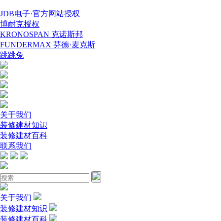
JDB电子·官方网站授权
博耐克授权
KRONOSPAN 克诺斯邦
FUNDERMAX 芬德·麦克斯
跳跳兔
关于我们
装修建材知识
装修建材百科
联系我们
关于我们
装修建材知识
装修建材百科