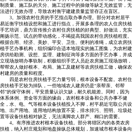
制质量、施工队的天分、施工过程中的操做等缺乏无效监管，无
法进行无效办理，导致农村衡宇建建质量监管存正在盲区。
3。加强农村住房的手艺指点取办事办理。部分对农村居平
易近衡宇扶植设想和施工进行指点，开展多条理的农人住房扶植
手艺培训，鼎力宣传推介农村住房扶植的好典型、好做法，充实
阐扬示范、试点的带动感化，不竭提高我国农村住房扶植程度。
根据合用、经济、美妙、平安、卫生、便利的准绳，成立农房扶
植手艺办事机构，组织编印合适本地现实的施工图集，为农村建
房供给勘测、设想、监理、建制征询等多方面的手艺办事，并成
立现场放哨办事轨制，积极组织手艺人员赴农房施工现场放哨，
帮帮农人做好根本、布局、施工及建材等农房扶植工做，确保农
村建房的质量和程度。
四是农村住房扶植手艺力量亏弱，根本设备不配套。农村住
房扶植手艺较为掉队，一些地域农人建房仍是“亲帮亲、邻帮
邻”的保守体例，平安质量认识欠缺，耐久机能差。同时，因为
体系体例、资金等方面的缘由，农村根本设备和公共办事不健
全，水、电、气等根本设备扶植投入不脚，村平易近宅取公共设
地、出产用地、道用地结构放置不妥，排水排污、照明、垃圾处
置等设备扶植相对缺乏，无法满脚农人群产、糊口的需要。
4。有序推进农村根本设备扶植。部分将辖区内的各类农房
扶植，纳入村庄规划和地盘操纵总体规划，加速城市根本设备向