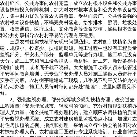
农村延长、公共办事向农村笼盖，成立农村根本设备和公共办事
设备扶植投入保障机制，加大对农村根本设备和公共办事设备投
入，集中财力优先放置农人最急需、受益面最广、公共性最强的
农村根本设备扶植，不竭完美村落道、给水排水、照明、垃圾处
置、收集通信、医疗卫生、文化教育等设备扶植，操纵根本设备
和公共办事指导农村村平易近合理有序建房。
三是农村住房扶植平安现患问题凸起。农村衡宇扶植多为自
建，规模小、投资少、扶植周期短。施工过程中也没有工程质量
监视部分、平安出产部分、监理单元等进行办理。施工单元没有
天分，施工工艺和施工设备掉队，新材料、新工艺、新设备得不
到推广使用，或者底子就不晓得。大大都施工功课人员未接管过
平安学问教育培训，无专业平安办理人员对施工操做人员进行平
安手艺交底。农村衡宇建建施工现场，几乎见不到平安防护办法
和劳动办法，施工人员每时每刻都身处“险境”，质量问题屡见不
鲜。
2。强化监视办理。部分统筹城乡规划扶植办理，改变过去
工程质量平安办理沉城市、轻农村的倾向。充分村镇规划扶植办
理人员力量，健全扶植工程办理机构，建立顺应农房扶植的质量
平安监视办理系统。成立农村建房质量监视指点小组，加强对农
村住房扶植的监视、指点和办理，采纳成立行业协会的体例对农
村扶植办理人员、农村建建工匠进行专业系统培训、行业自律或