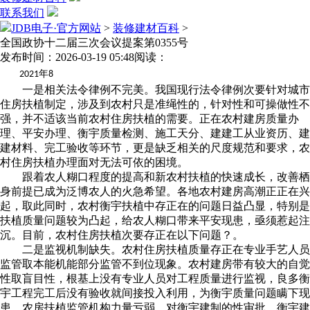
联系我们
JDB电子·官方网站
>
装修建材百科
>
全国政协十二届三次会议提案第0355号
发布时间：2026-03-19 05:48
阅读：
年
2021
8
一是相关法令律例不完美。我国现行法令律例次要针对城市
住房扶植制定，涉及到农村只是准绳性的，针对性和可操做性不
强，并不适该当前农村住房扶植的需要。正在农村建房质量办
理、平安办理、衡宇质量检测、施工天分、建建工从业资历、建
建材料、完工验收等环节，更是缺乏相关的尺度规范和要求，农
村住房扶植办理面对无法可依的困境。
跟着农人糊口程度的提高和新农村扶植的快速成长，改善栖
身前提已成为泛博农人的火急希望。各地农村建房高潮正正在兴
起，取此同时，农村衡宇扶植中存正在的问题日益凸显，特别是
扶植质量问题较为凸起，给农人糊口带来平安现患，亟须惹起注
沉。目前，农村住房扶植次要存正在以下问题？。
二是监视机制缺失。农村住房扶植质量存正在专业手艺人员
监管取本能机能部分监管不到位现象。农村建房带有较大的自觉
性取盲目性，根基上没有专业人员对工程质量进行监视，良多衡
宇工程完工后没有验收就间接投入利用，为衡宇质量问题瞒下现
患。农房扶植监管机构力量亏弱，对衡宇建制的性审批、衡宇建