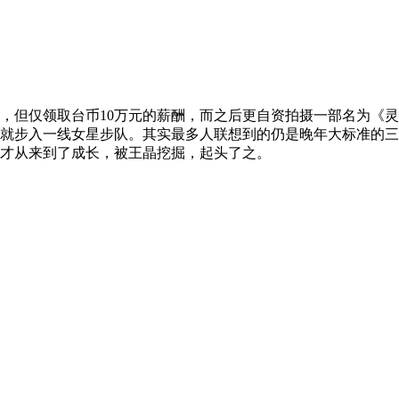
，但仅领取台币10万元的薪酬，而之后更自资拍摄一部名为《灵
就步入一线女星步队。其实最多人联想到的仍是晚年大标准的三
候才从来到了成长，被王晶挖掘，起头了之。