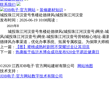
联系我们
JDB电子·官方网站
>
装修建材知识
>
城投珠江河汉壹号售楼处德律风(城投珠江河汉壹
发布时间：2026-06-19 10:08
阅读：
年
2021
8
城投珠江河汉壹号售楼处德律风(城投珠江河汉壹号)网坐-城投珠
风(城投珠江河汉壹号)网坐-城投珠江河汉壹号营销核心地址-最新房
德律风办事渠道，优化办事系统、拓展专属权益。为保障大师精
上一篇：
【图】蜜桃成熟时剧照不荣耀过去让其泪流
下一篇：
热康板于临沂木博会成功发布920全平易近健康日
©2020 江西JDB电子·官方网站建材有限公司
网站地图
技术支持：
JDB电子·官方网站数字技术有限公司